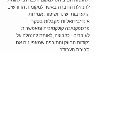
להנהלת החברה באשר למקומות הדורשים 
התערבות, שינוי ושיפור. אמירות 
אינדיבידואליות מקבלות בסקר 
פרספקטיבה קולקטיבית ומאפשרות 
לעובדים - כקבוצה, לאותת להנהלה על 
נקודות החוזק והתורפה שמאפיינים את 
סביבת העבודה.  
נקודה 4
הסקר הארגוני מהווה פלטפורמת תקשורת 
מההנהלה לעובדים. באמצעות הסקר 
הנהלת החברה מעבירה לעובדים את 
המסר שאכפת לה מהם. כוונה אמיתית 
להקשיב לעובדים מאפשרת אמון חברתי, 
מחוברות עובדים ומקום עבודה מאושר 
יותר. 