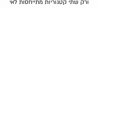
ורק שתי קטגוריות מתייחסות לאי
שביעות רצון. כדי לאזן את סולם
התשובות בשאלה יש לשנות את
נוסח תשובה 3 לעמדה נטראלית
וגם להוסיף קטגוריה (5): 'מאוד לא
מרוצה'.
סדר השאלות בשאלון
בנוסף לניסוח השאלות החוקר
צריך להקפיד על כמה כללים
עיקריים הקשורים לסדר השאלות
בשאלון: