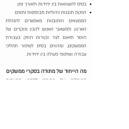
בסיס להשוואות בין יחידות ולאורך זמן
הפקת תובנות ניהוליות מבוססות נתונים
הממצאים והתובנות מאפשרים להנהלת
הארגון ולמשאבי האנוש להבין מוקדים של
חוסר תיאום לצד נקודות חוזק בעבודת
הממשקים, ומהווים בסיס לשיפור תהליכי
עבודה ושיתופי פעולה בין יחידות.
מה הייחוד של מתודה בסקרי ממשקים
המודלים של מתודה לסקרי ממשקים
מבוססים על מתודולוגיה מובנית ועל הבנה
מעמיקה של הדינמיקה הארגונית בין יחידות.
הסקר אינו מתמקד רק במדידה של תהליכים,
אלא בהבנת האופן שבו דפוסי עבודה,
תקשורת ושיתופיות מעצבים את התפקוד