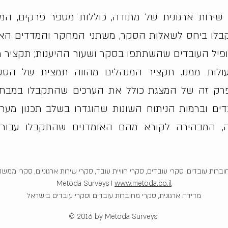
שירות ארגונית של מתודה, כוללות מספר פרקים, המ
 ביחס לשאלות הסקר, משתני המחקר והמדדים הארגוני
יל העובדים שהשתתפו בסקר ושעור ההיענות; תקציר מנ
ולות ממנו. תקציר המנהלים מהווה תמצית של הסק
רק זה של המצגת כולל את הערכים שהתקבלו במבחני
דים וברמות הניתוח השונות שהוגדרו בשלב תכנון מע
רורה, המבהירה לקורא מהם האומדנים שהתקבלו עבו
וברות עובדים, סקרי עובדים, סקרי חוויית עובד, סקרי שירות ארגוניים, סקרי ממש
Metoda Surveys I
www.metoda.co.il
מדידה ארגונית, סקרי מחוברות עובדים וסקרי עובדים בישראל
© 2016 by Metoda Surveys