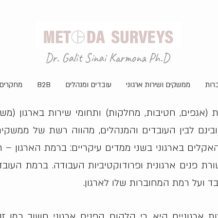
Dr. Galit Sinai Karmona Ph.D
רות
ממשקים ושירות ארגוני
עובדים ומנהלים
B2B
מחקרים 
ת (אגפים, חטיבות, מחלקות) ותחומי שירות בארגון (מש
בינם לבין העובדים והמנהלים, מהווה רשת של ממשקים ו
קלים בארגוני בשני ממדים עיקריים: ברמת הארגון – ח
רת פנים ארגונית ופרודוקטיביות העבודה. ברמת העובד 
ד ועל רמת המחוברות שלו לארגון.
 ארגוניים היא, כי הלקוח הפנים ארגוני חשוב כמו זה 